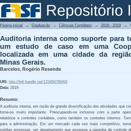
Auditoria interna como suporte para
Repositório I
uma Cooperativa de Crédito localizad
Minas Gerais.
Página inicial
→
Graduação
→
Ciências Contábeis
→
2018 - 2019
→
Auditoria interna como suporte para 
um estudo de caso em uma Cooper
localizada em uma cidade da regiã
Minas Gerais.
Barcelos, Rogério Resende
URI:
http://hdl.handle.net/123456789/69
Data:
2019
Resumo:
A auditoria interna, em razão da grande diversificação das atividades que
torna-se muito importante. Preocupando-se inclusive com a parte ope
relatórios e controles contábeis, como também os controles internos. Tor
para a administração. Em um mercado cada vez mais competitivo, torna-
médias empresas, um departamento que assegure a garantia de controle de