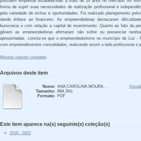
possuem empresas estabelecidas a mais de 10 anos no mercado. As entr
forma de suprir suas necessidades de realização profissional e independên
pela variedade de nichos e oportunidades. Foi realizado planejamento prév
dando ênfase ao financeiro. As empreendedoras destacaram dificuldad
burocracia e com relação a capital de investimento. Quanto ao fato da p
gênero as empreendedoras afirmaram não sofrer ou presenciar nenhu
apresentadas, conclui-se que o empreendedorismo no município de Luz - M
com empreendimentos consolidados, realizando assim o lado profissional e 
Mostrar registro completo
Arquivos deste item
Nome:
ANA CAROLINA MOURA ...
Visual
Tamanho:
894.2Kb
Formato:
PDF
Este item aparece na(s) seguinte(s) coleção(s)
2018 - 2022