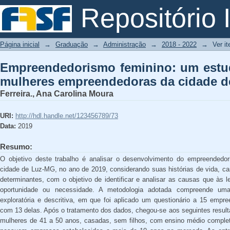
Empreendedorismo feminino: um
Repositório I
empreendedoras da cidade de Luz – M
Página inicial
→
Graduação
→
Administração
→
2018 - 2022
→
Ver i
Empreendedorismo feminino: um estud
mulheres empreendedoras da cidade d
Ferreira., Ana Carolina Moura
URI:
http://hdl.handle.net/123456789/73
Data:
2019
Resumo:
O objetivo deste trabalho é analisar o desenvolvimento do empreendedo
cidade de Luz-MG, no ano de 2019, considerando suas histórias de vida, ca
determinantes, com o objetivo de identificar e analisar as causas que às 
oportunidade ou necessidade. A metodologia adotada compreende uma p
exploratória e descritiva, em que foi aplicado um questionário a 15 emp
com 13 delas. Após o tratamento dos dados, chegou-se aos seguintes result
mulheres de 41 a 50 anos, casadas, sem filhos, com ensino médio complet